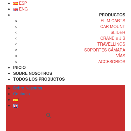
ESP
ENG
PRODUCTOS
FILM CARTS
CAR MOUNT
SLIDER
CRANE & JIB
TRAVELLINGS
SOPORTES CÁMARA
VÍAS
ACCESORIOS
INICIO
SOBRE NOSOTROS
TODOS LOS PRODUCTOS
Sobre Nosotros
Contacto