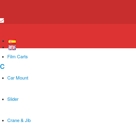
Film Carts
Car Mount
Slider
Crane & Jib