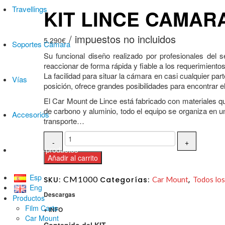
Travellings
KIT LINCE CAMAR
5.290
€
Soportes Cámara
Su funcional diseño realizado por profesionales del 
reaccionar de forma rápida y fiable a los requerimiento
La facilidad para situar la cámara en casi cualquier part
Vías
posición, ofrece grandes posibilidades para encontrar 
El Car Mount de Lince está fabricado con materiales q
de carbono y aluminio, todo el equipo se organiza en
Accesorios
transporte…
Todos los productos
Añadir al carrito
Esp
CM1000
SKU:
Categorías:
Car Mount
,
Todos los
Eng
Descargas
Productos
Film Carts
+ INFO
Car Mount
Contenido del KIT