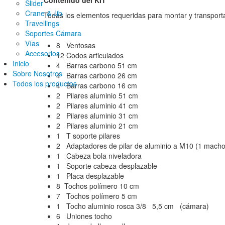
Slider
Crane & Jib
Todas los elementos requeridas para montar y transporta
Travellings
Soportes Cámara
Vías
8 Ventosas
Accesorios
12 Codos articulados
Inicio
4 Barras carbono 51 cm
Sobre Nosotros
4 Barras carbono 26 cm
Todos los productos
4 Barras carbono 16 cm
2 Pilares aluminio 51 cm
2 Pilares aluminio 41 cm
2 Pilares aluminio 31 cm
2 Pilares aluminio 21 cm
1 T soporte pilares
2 Adaptadores de pilar de aluminio a M10 (1 macho
1 Cabeza bola niveladora
1 Soporte cabeza-desplazable
1 Placa desplazable
8 Tochos polímero 10 cm
7 Tochos polímero 5 cm
1 Tocho aluminio rosca 3/8 5,5 cm (cámara)
6 Uniones tocho